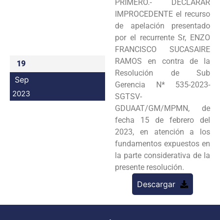
PRIMERO.- DECLARAR
Programas
IMPROCEDENTE el recurso
de apelación presentado
Intranet
por el recurrente Sr, ENZO
FRANCISCO SUCASAIRE
RAMOS en contra de la
19
Resolución de Sub
Sep
Gerencia N* 535-2023-
2023
SGTSV-
GDUAAT/GM/MPMN, de
fecha 15 de febrero del
2023, en atención a los
fundamentos expuestos en
la parte considerativa de la
presente resolución.
Descargar