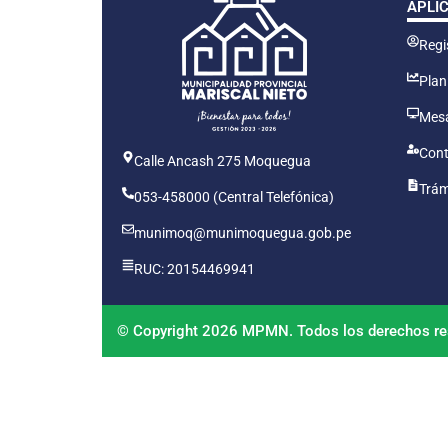
APLI
Regis
Plan
Mesa
Cont
Calle Ancash 275 Moquegua
Trám
053-458000 (Central Telefónica)
munimoq@munimoquegua.gob.pe
RUC: 20154469941
© Copyright 2026 MPMN. Todos los derechos re