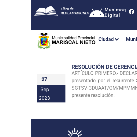
Munimoq
Digital
Ciudad
Muni
RESOLUCIÓN DE GERENC
ARTÍCULO PRIMERO.- DECLARA
27
presentado por el recurrent
SGTSV-GDUAAT/GM/MPMMN, de f
Sep
presente resolución.
2023