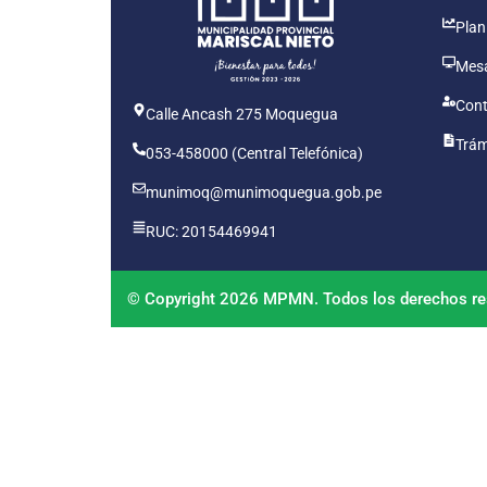
Plan
Mesa
Cont
Calle Ancash 275 Moquegua
Trám
053-458000 (Central Telefónica)
munimoq@munimoquegua.gob.pe
RUC: 20154469941
© Copyright 2026 MPMN. Todos los derechos re