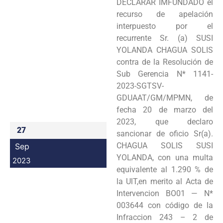
DECLARAR IMFUNDADO el
Programas
recurso de apelación
interpuesto por el
Intranet
recurrente Sr. (a) SUSI
YOLANDA CHAGUA SOLIS
contra de la Resolución de
Sub Gerencia N* 1141-
2023-SGTSV-
GDUAAT/GM/MPMN, de
fecha 20 de marzo del
2023, que declaro
27
sancionar de oficio Sr(a).
CHAGUA SOLIS SUSI
Sep
YOLANDA, con una multa
2023
equivalente al 1.290 % de
la UlT,en merito al Acta de
Intervencion BO01 — N*
003644 con código de la
Infraccion 243 – 2 de