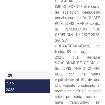
DECLARAR
Programas
IMPROCEDENTE el recurso
de apelación interpuesto
Intranet
por el recurrente Sr. QUISPE
RUIZ ELVIS MARIO contra
la RESOLUCION SUB
GERENCIAL N* 2527-2023-
SGTSV-
GDUAATIGM/MPMN, de
fecha 09 de agosto del
2023, que declarar
SANCIONAR DE OFICIO al
Sr. ELVIS MARIO QUISPE
RUÍZ, con una multa
28
equivalente al 5% de una
Sep
UIT, vigente añadiendo el
2023
monto de S/50.00 nuevos
soles por cada mes que
haya transcurrido sin