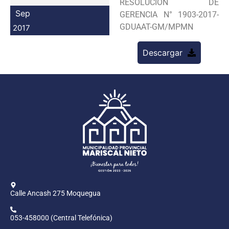
RESOLUCION DE
Programas
Sep
GERENCIA N° 1903-2017-
GDUAAT-GM/MPMN
2017
Intranet
Descargar
Calle Ancash 275 Moquegua
053-458000 (Central Telefónica)