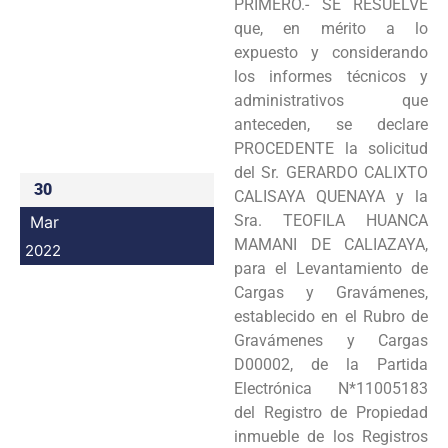
PRIMERO.- SE RESUELVE
Programas
que, en mérito a lo
expuesto y considerando
Intranet
los informes técnicos y
administrativos que
anteceden, se declare
PROCEDENTE la solicitud
del Sr. GERARDO CALIXTO
30
CALISAYA QUENAYA y la
Sra. TEOFILA HUANCA
Mar
MAMANI DE CALIAZAYA,
2022
para el Levantamiento de
Cargas y Gravámenes,
establecido en el Rubro de
Gravámenes y Cargas
D00002, de la Partida
Electrónica N*11005183
del Registro de Propiedad
inmueble de los Registros