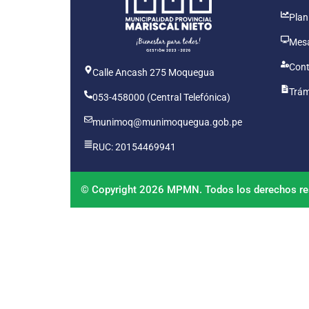
Plan
Mesa
Cont
Calle Ancash 275 Moquegua
Trám
053-458000 (Central Telefónica)
munimoq@munimoquegua.gob.pe
RUC: 20154469941
© Copyright 2026 MPMN. Todos los derechos re