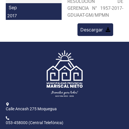
RESOLUCION DE
Programas
Sep
GERENCIA N° 1957-2017-
GDUAAT-GM/MPMN
2017
Intranet
Descargar
Calle Ancash 275 Moquegua
053-458000 (Central Telefónica)