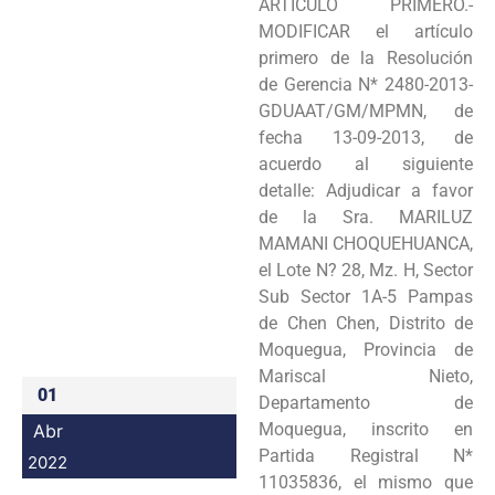
ARTÍCULO PRIMERO.-
Programas
MODIFICAR el artículo
primero de la Resolución
Intranet
de Gerencia N* 2480-2013-
GDUAAT/GM/MPMN, de
fecha 13-09-2013, de
acuerdo al siguiente
detalle: Adjudicar a favor
de la Sra. MARILUZ
MAMANI CHOQUEHUANCA,
el Lote N? 28, Mz. H, Sector
Sub Sector 1A-5 Pampas
de Chen Chen, Distrito de
Moquegua, Provincia de
Mariscal Nieto,
01
Departamento de
Moquegua, inscrito en
Abr
Partida Registral N*
2022
11035836, el mismo que