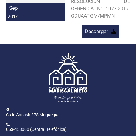
RESOLUCION DE
Programas
Sep
GERENCIA N° 1977-2017-
GDUAAT-GM/MPMN
2017
Intranet
Descargar
Calle Ancash 275 Moquegua
053-458000 (Central Telefónica)