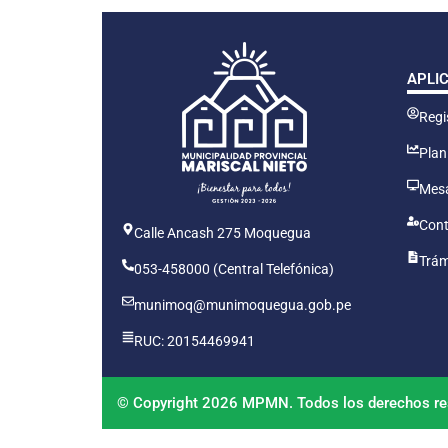
APLI
Regis
Plan
Mesa
Cont
Calle Ancash 275 Moquegua
Trám
053-458000 (Central Telefónica)
munimoq@munimoquegua.gob.pe
RUC: 20154469941
© Copyright 2026 MPMN. Todos los derechos re