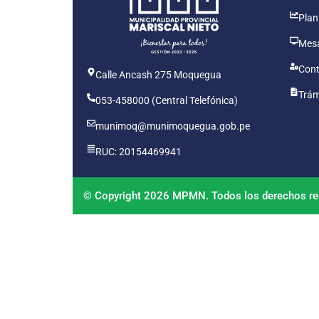
Plan
Mesa
Cont
Calle Ancash 275 Moquegua
Trám
053-458000 (Central Telefónica)
munimoq@munimoquegua.gob.pe
RUC: 20154469941
© Copyright 2026 MPMN. Todos los derechos re