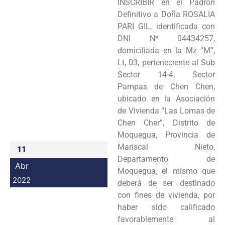
INSCRIBIR en el Padrón
Programas
Definitivo a Doña ROSALIA
PARI GIL, identificada con
Intranet
DNI N* 04434257,
domiciliada en la Mz “M”,
Lt, 03, perteneciente al Sub
Sector 14-4, Sector
Pampas de Chen Chen,
ubicado en la Asociación
de Vivienda “Las Lomas de
Chen Cher”, Distrito de
Moquegua, Provincia de
Mariscal Nieto,
11
Departamento de
Abr
Moquegua, el mismo que
2022
deberá de ser destinado
con fines de vivienda, por
haber sido calificado
favorablemente al