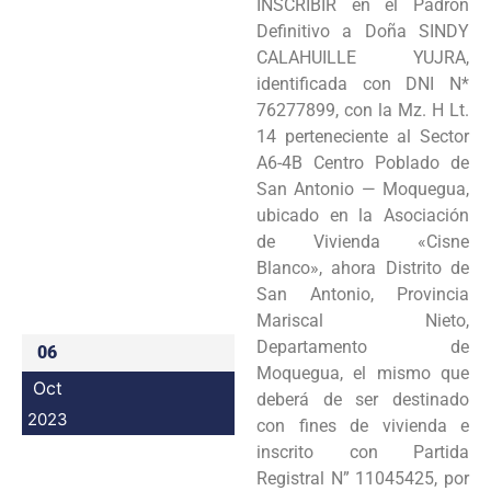
INSCRIBIR en el Padrón
Programas
Definitivo a Doña SINDY
CALAHUILLE YUJRA,
Intranet
identificada con DNI N*
76277899, con la Mz. H Lt.
14 perteneciente al Sector
A6-4B Centro Poblado de
San Antonio — Moquegua,
ubicado en la Asociación
de Vivienda «Cisne
Blanco», ahora Distrito de
San Antonio, Provincia
Mariscal Nieto,
Departamento de
06
Moquegua, el mismo que
Oct
deberá de ser destinado
2023
con fines de vivienda e
inscrito con Partida
Registral N” 11045425, por