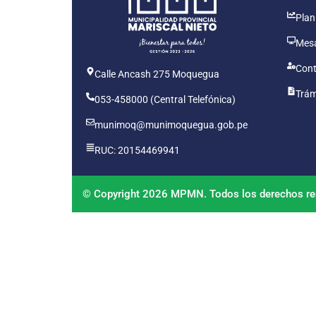
Plan
Mesa
Cont
Calle Ancash 275 Moquegua
Trám
053-458000 (Central Telefónica)
munimoq@munimoquegua.gob.pe
RUC: 20154469941
© Copyright 2026 MPMN. Todos los derechos re