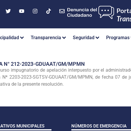
cipalidad
Transparencia
Seguridad
Programas
IA N° 212-2023-GDUAAT/GM/MPMN
so impugnatorio de apelación interpuesto por el administr
ia N* 2203-2023-SGTSV-GDUAAT/GM/MPMN, de fecha 07 de jul
ativa de la presente resolución.
CATIVOS MUNICIPALES
NÚMEROS DE EMERGENCIA