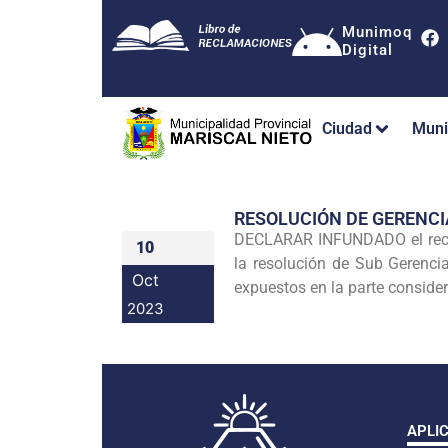
Munimoq
Digital
Ciudad
Muni
RESOLUCIÓN DE GERENC
DECLARAR INFUNDADO el recur
10
la resolución de Sub Gerenc
Oct
expuestos en la parte consider
2023
APLI