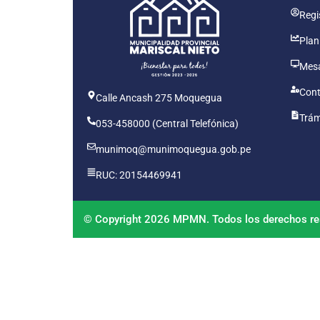
Regis
Plan
Mesa
Cont
Calle Ancash 275 Moquegua
Trám
053-458000 (Central Telefónica)
munimoq@munimoquegua.gob.pe
RUC: 20154469941
© Copyright 2026 MPMN. Todos los derechos re