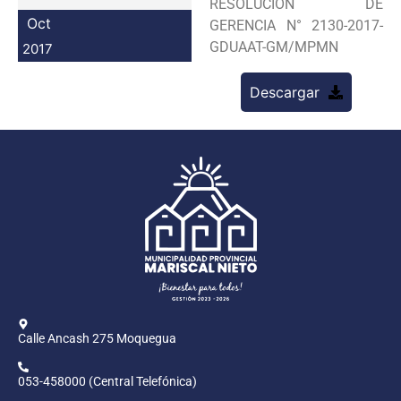
RESOLUCION DE
Programas
Oct
GERENCIA N° 2130-2017-
GDUAAT-GM/MPMN
2017
Intranet
Descargar
Calle Ancash 275 Moquegua
053-458000 (Central Telefónica)