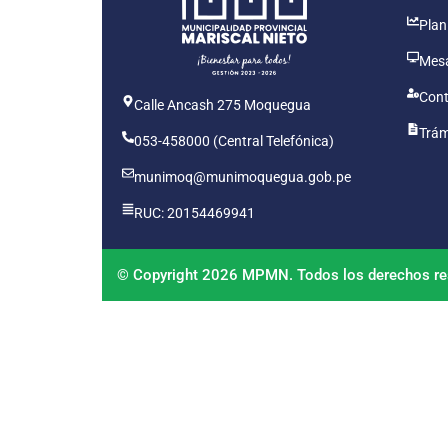
Plan
Mesa
Cont
Calle Ancash 275 Moquegua
Trám
053-458000 (Central Telefónica)
munimoq@munimoquegua.gob.pe
RUC: 20154469941
© Copyright 2026 MPMN. Todos los derechos re