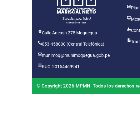
Plan
Mesa
Cont
Calle Ancash 275 Moquegua
Trám
053-458000 (Central Telefónica)
munimoq@munimoquegua.gob.pe
RUC: 20154469941
© Copyright 2026 MPMN. Todos los derechos re