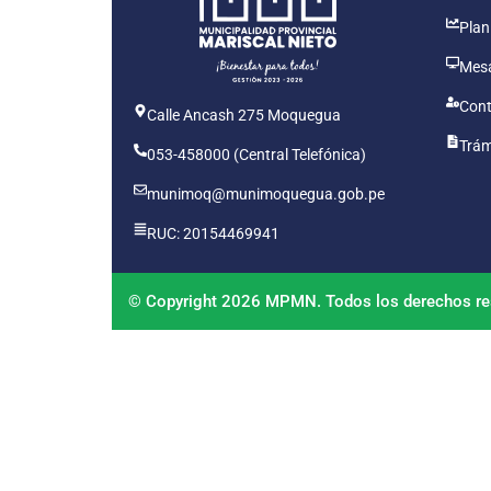
Plan
Mesa
Cont
Calle Ancash 275 Moquegua
Trám
053-458000 (Central Telefónica)
munimoq@munimoquegua.gob.pe
RUC: 20154469941
© Copyright 2026 MPMN. Todos los derechos re