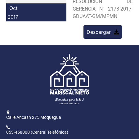
RESOLUCION DE
Programas
Oct
GERENCIA N° 2178-2017-
GDUAAT-GM/MPMN
2017
Intranet
Descargar
Calle Ancash 275 Moquegua
053-458000 (Central Telefónica)