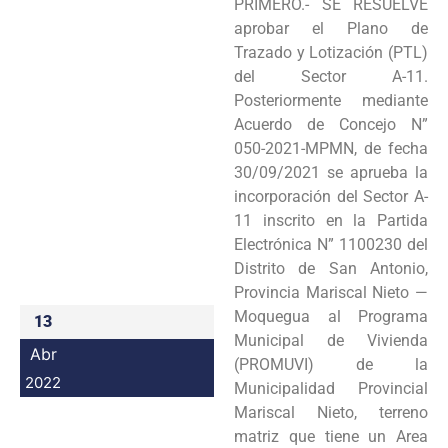
PRIMERO.- SE RESUELVE
Programas
aprobar el Plano de
Trazado y Lotización (PTL)
Intranet
del Sector A-11.
Posteriormente mediante
Acuerdo de Concejo N”
050-2021-MPMN, de fecha
30/09/2021 se aprueba la
incorporación del Sector A-
11 inscrito en la Partida
Electrónica N” 1100230 del
Distrito de San Antonio,
Provincia Mariscal Nieto —
Moquegua al Programa
13
Municipal de Vivienda
Abr
(PROMUVI) de la
2022
Municipalidad Provincial
Mariscal Nieto, terreno
matriz que tiene un Area