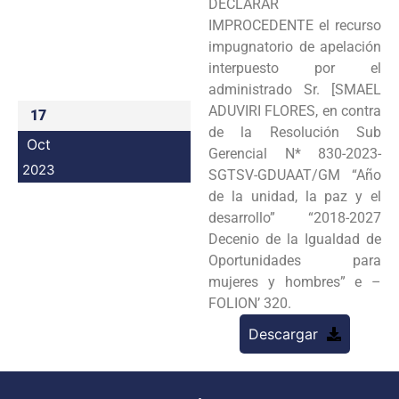
DECLARAR
Programas
IMPROCEDENTE el recurso
impugnatorio de apelación
Intranet
interpuesto por el
administrado Sr. [SMAEL
ADUVIRI FLORES, en contra
17
de la Resolución Sub
Oct
Gerencial N* 830-2023-
2023
SGTSV-GDUAAT/GM “Año
de la unidad, la paz y el
desarrollo” “2018-2027
Decenio de la Igualdad de
Oportunidades para
mujeres y hombres” e –
FOLION’ 320.
Descargar