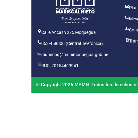
Plan
Mesa
Cont
Calle Ancash 275 Moquegua
Trám
053-458000 (Central Telefónica)
munimoq@munimoquegua.gob.pe
RUC: 20154469941
© Copyright 2026 MPMN. Todos los derechos re