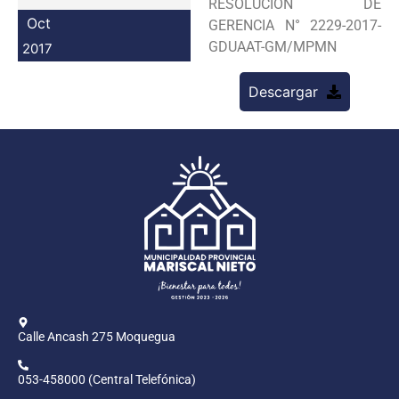
RESOLUCION DE
Programas
Oct
GERENCIA N° 2229-2017-
GDUAAT-GM/MPMN
2017
Intranet
Descargar
Calle Ancash 275 Moquegua
053-458000 (Central Telefónica)