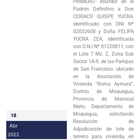
PRIMERO.- Inscribir en el
Programas
Padrón Definitivo a Don
CERIACO QUISPE YUCRA,
Intranet
identificado con DNI N*
02032608 y Doña FELIPA
YUCRA ZEA, identificada
con D.N.I N* 01220811, con
el Lote 7 Mz. Z, Zona Sub
Sector 1A-9, de las Pampas
de San Francisco, ubicado
en la Asociación de
Vivienda “Roma Aymara“,
Distrito de Moquegua,
Provincia de Mariscal
Nieto, Departamento de
Moquegua, solicitando
18
Resolución de
Abr
Adjudicación de lote de
2022
terreno para vivienda, en