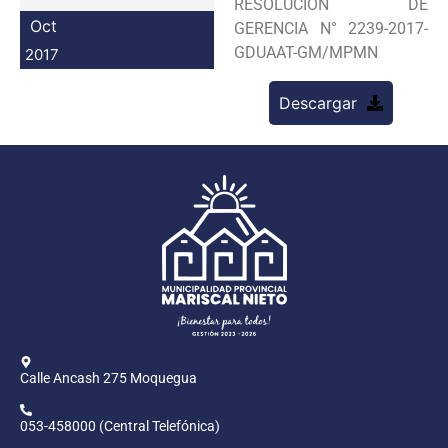
RESOLUCION DE
Programas
Oct
GERENCIA N° 2239-2017-
GDUAAT-GM/MPMN
2017
Intranet
Descargar
Calle Ancash 275 Moquegua
053-458000 (Central Telefónica)