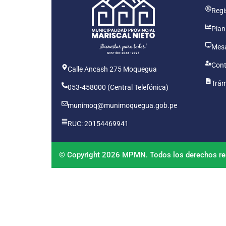
Regis
Plan
Mesa
Cont
Calle Ancash 275 Moquegua
Trám
053-458000 (Central Telefónica)
munimoq@munimoquegua.gob.pe
RUC: 20154469941
© Copyright 2026 MPMN. Todos los derechos re