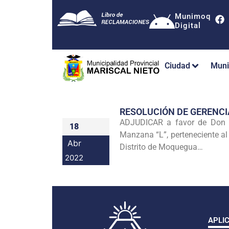
Munimoq
Digital
Ciudad
Muni
RESOLUCIÓN DE GERENC
ADJUDICAR a favor de Don J
18
Manzana “L”, perteneciente al
Abr
Distrito de Moquegua…
2022
APLI