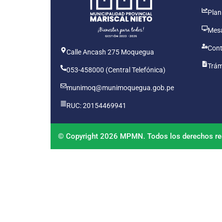
Plan
Mesa
Cont
Calle Ancash 275 Moquegua
Trám
053-458000 (Central Telefónica)
munimoq@munimoquegua.gob.pe
RUC: 20154469941
© Copyright 2026 MPMN. Todos los derechos re