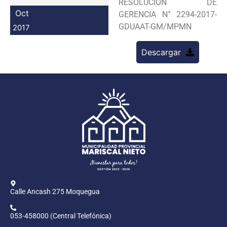
RESOLUCION DE
Programas
Oct
GERENCIA N° 2294-2017-
GDUAAT-GM/MPMN
2017
Intranet
Descargar
Calle Ancash 275 Moquegua
053-458000 (Central Telefónica)