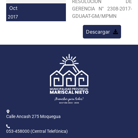
RESOLUCION DE
Programas
Oct
GERENCIA N° 2308-2017-
GDUAAT-GM/MPMN
2017
Intranet
Descargar
Calle Ancash 275 Moquegua
053-458000 (Central Telefónica)