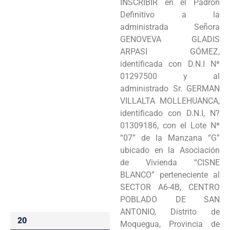
INSCRIBIR en el Padrón
Programas
Definitivo a la
administrada Señora
Intranet
GENOVEVA GLADIS
ARPASI GÓMEZ,
identificada con D.N.I N*
01297500 y al
administrado Sr. GERMAN
VILLALTA MOLLEHUANCA,
identificado con D.N.I, N?
01309186, con el Lote N*
“07” de la Manzana “G”
ubicado en la Asociación
de Vivienda “CISNE
BLANCO” perteneciente al
SECTOR A6-4B, CENTRO
POBLADO DE SAN
ANTONIO, Distrito de
20
Moquegua, Provincia de