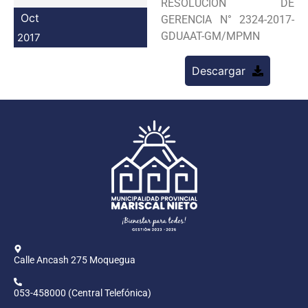
RESOLUCION DE
Programas
Oct
GERENCIA N° 2324-2017-
GDUAAT-GM/MPMN
2017
Intranet
Descargar
Calle Ancash 275 Moquegua
053-458000 (Central Telefónica)