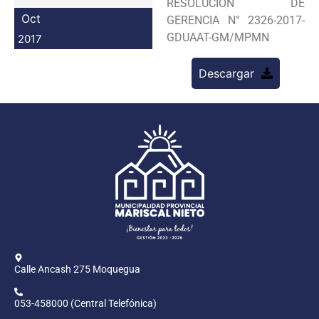
RESOLUCION DE
Programas
Oct
GERENCIA N° 2326-2017-
GDUAAT-GM/MPMN
2017
Intranet
Descargar
Calle Ancash 275 Moquegua
053-458000 (Central Telefónica)