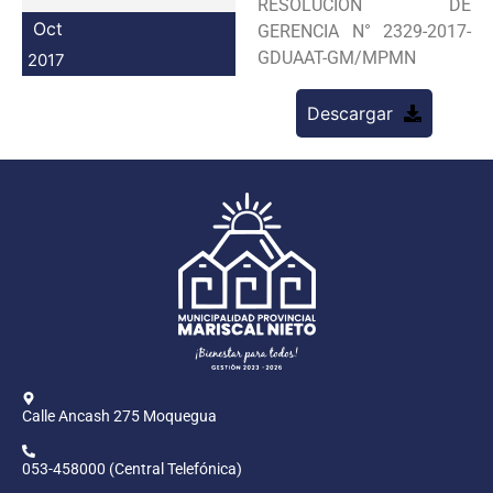
RESOLUCION DE
Programas
Oct
GERENCIA N° 2329-2017-
GDUAAT-GM/MPMN
2017
Intranet
Descargar
Calle Ancash 275 Moquegua
053-458000 (Central Telefónica)