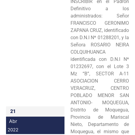
INSCRIBIR en el Padrón
Programas
Definitivo a los
administrados: Señor
Intranet
FRANCISCO GERONIMO
ZAPANA CRUZ, identificado
con D.N.I N* 01288201, y la
Señora ROSARIO NEIRA
COLQUIHUANCA
identificada con D.N.I N*
01232697, con el Lote 3
Mz “B”, SECTOR A-11
ASOCIACION CERRO
VERACRUZ, CENTRO
POBLADO MENOR SAN
ANTONIO- MOQUEGUA,
Distrito de Moquegua,
21
Provincia de Mariscal
Abr
Nieto, Departamento de
2022
Moquegua, el mismo que