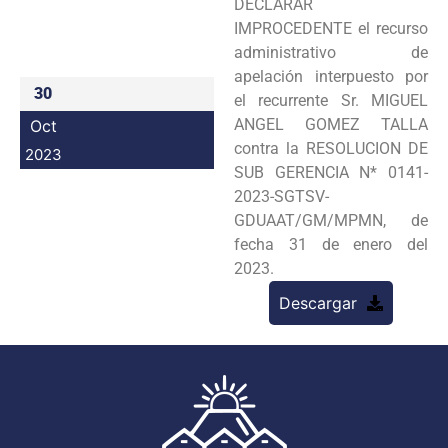
DECLARAR
Programas
IMPROCEDENTE el recurso
administrativo de
Intranet
apelación interpuesto por
30
el recurrente Sr. MIGUEL
ANGEL GOMEZ TALLA
Oct
contra la RESOLUCION DE
2023
SUB GERENCIA N* 0141-
2023-SGTSV-
GDUAAT/GM/MPMN, de
fecha 31 de enero del
2023.
Descargar