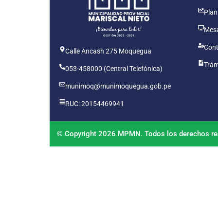
Plan
Mesa
Cont
Calle Ancash 275 Moquegua
Trám
053-458000 (Central Telefónica)
munimoq@munimoquegua.gob.pe
RUC: 20154469941
© Copyright 2026 MPMN. Todos los derechos re