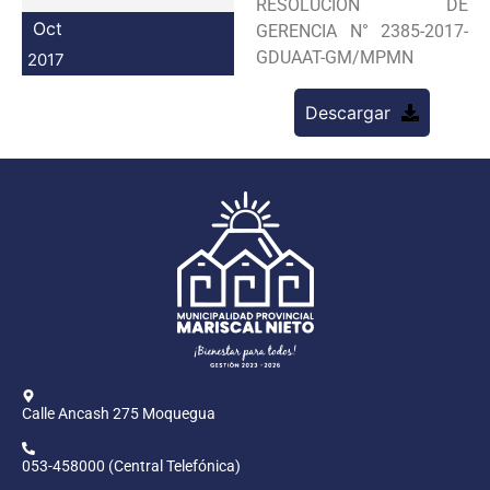
RESOLUCION DE
Programas
Oct
GERENCIA N° 2385-2017-
GDUAAT-GM/MPMN
2017
Intranet
Descargar
Calle Ancash 275 Moquegua
053-458000 (Central Telefónica)