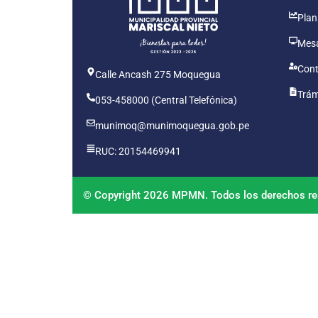
Plan
Mesa
Cont
Calle Ancash 275 Moquegua
Trám
053-458000 (Central Telefónica)
munimoq@munimoquegua.gob.pe
RUC: 20154469941
© Copyright 2026 MPMN. Todos los derechos re