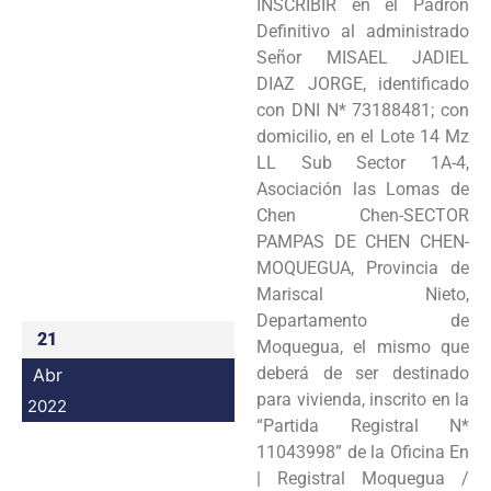
INSCRIBIR en el Padrón
Programas
Definitivo al administrado
Señor MISAEL JADIEL
Intranet
DIAZ JORGE, identificado
con DNI N* 73188481; con
domicilio, en el Lote 14 Mz
LL Sub Sector 1A-4,
Asociación las Lomas de
Chen Chen-SECTOR
PAMPAS DE CHEN CHEN-
MOQUEGUA, Provincia de
Mariscal Nieto,
Departamento de
21
Moquegua, el mismo que
deberá de ser destinado
Abr
para vivienda, inscrito en la
2022
“Partida Registral N*
11043998” de la Oficina En
| Registral Moquegua /