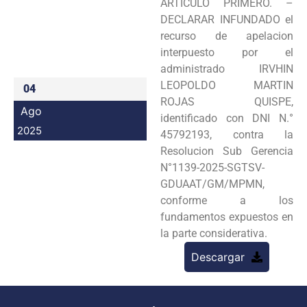
ARTICULO PRIMERO. –
Programas
DECLARAR INFUNDADO el
recurso de apelacion
Intranet
interpuesto por el
administrado IRVHIN
LEOPOLDO MARTIN
04
ROJAS QUISPE,
Ago
identificado con DNI N.°
2025
45792193, contra la
Resolucion Sub Gerencia
N°1139-2025-SGTSV-
GDUAAT/GM/MPMN,
conforme a los
fundamentos expuestos en
la parte considerativa.
Descargar