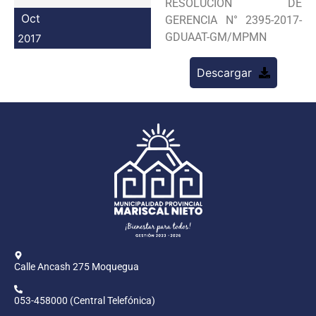
RESOLUCION DE
Programas
Oct
GERENCIA N° 2395-2017-
GDUAAT-GM/MPMN
2017
Intranet
Descargar
Calle Ancash 275 Moquegua
053-458000 (Central Telefónica)