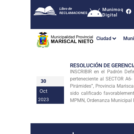
Munimoq
Digital
Ciudad
Muni
RESOLUCIÓN DE GERENC
INSCRIBIR en el Padrón Def
perteneciente al SECTOR A
30
Pirámides”, Provincia Marisc
Oct
sido calificado favorablemen
2023
MPMN, Ordenanza Municipal N