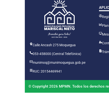
APLI
Regis
Plan
Mesa
Cont
Calle Ancash 275 Moquegua
Trám
053-458000 (Central Telefónica)
munimoq@munimoquegua.gob.pe
RUC: 20154469941
© Copyright 2026 MPMN. Todos los derechos re