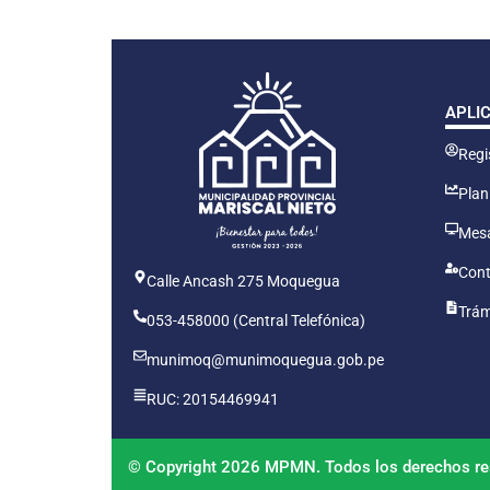
APLI
Regis
Plan
Mesa
Cont
Calle Ancash 275 Moquegua
Trám
053-458000 (Central Telefónica)
munimoq@munimoquegua.gob.pe
RUC: 20154469941
© Copyright 2026 MPMN. Todos los derechos re