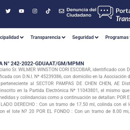
cipalidad
Transparencia
Seguridad
Programas
IA N° 242-2022-GDUAAT/GM/MPMN
ciario Sr. WILMER WINSTON CORI ESCOBAR, identificado con D.
cada con D.N.I. N* 45239386, con domicilio en la Asociación 
perteneciente al SECTOR PAMPAS DE CHEN CHEN, AE Distrit
nscrito en la Partida Electrónica N* 11043801, el mismo qu
 medidas y colindancias como a continuación se detallan: POR 
L LADO DERECHO : Con un tramo de 17.50 ml, colinda con el
con el lote N? 20 POR EL FONDO : Con un tramo de 8.00 mi, 