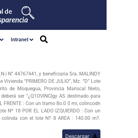
Intranet
N.i N” 44767441, y beneficiaria Sra. MALINDY
de Vivienda “PRIMERO DE JULIO”, Mz. “D” Lote
o de Moquegua, Provincia Mariscal Nieto,
e deberá ser “¿Q1OVINCIgy AS destinado para
EL FRENTE : Con un tramo 8o.0 0 mi, colincodn
 lote N* 18 POR EL LADO IZQUIERDO : Con un
colinda con el lote N? 8 AREA : 140.00 m?.
Descargar