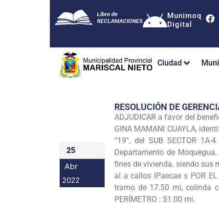
Munimoq
Digital
Ciudad
Muni
RESOLUCIÓN DE GERENC
ADJUDICAR a favor del benefi
GINA MAMANI CUAYLA, identifi
“19”, del SUB SECTOR 1A-4 
25
Departamento de Moquegua, i
fines de vivienda, siendo sus
Abr
al a callos lPaecae s POR E
2022
tramo de 17.50 mi, colinda 
PERÍMETRO : 51.00 mi.