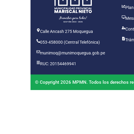
Plan
Mesa
Cont
Calle Ancash 275 Moquegua
Trám
053-458000 (Central Telefónica)
munimoq@munimoquegua.gob.pe
RUC: 20154469941
© Copyright 2026 MPMN. Todos los derechos re