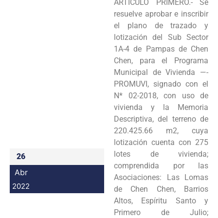
ARTÍCULO PRIMERO.- Se
Programas
resuelve aprobar e inscribir
el plano de trazado y
Intranet
lotización del Sub Sector
1A-4 de Pampas de Chen
Chen, para el Programa
Municipal de Vivienda —-
PROMUVI, signado con el
N* 02-2018, con uso de
vivienda y la Memoria
Descriptiva, del terreno de
220.425.66 m2, cuya
lotización cuenta con 275
lotes de vivienda;
26
comprendida por las
Abr
Asociaciones: Las Lomas
2022
de Chen Chen, Barrios
Altos, Espíritu Santo y
Primero de Julio;