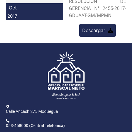
RESOLUCION DE
Programas
Oct
GERENCIA N° 2455-2017-
GDUAAT-GM/MPMN
2017
Intranet
Descargar
Calle Ancash 275 Moquegua
053-458000 (Central Telefónica)