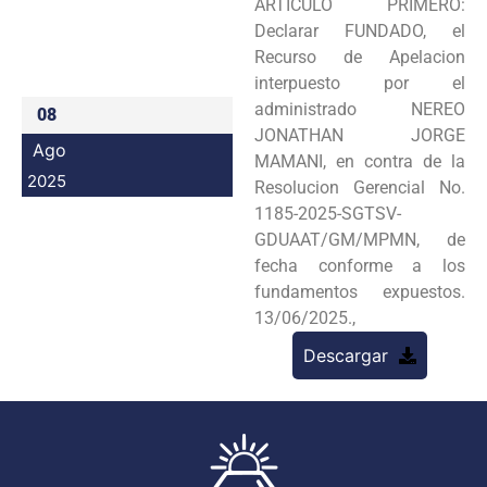
ARTICULO PRIMERO:
Programas
Declarar FUNDADO, el
Recurso de Apelacion
Intranet
interpuesto por el
administrado NEREO
08
JONATHAN JORGE
Ago
MAMANI, en contra de la
2025
Resolucion Gerencial No.
1185-2025-SGTSV-
GDUAAT/GM/MPMN, de
fecha conforme a los
fundamentos expuestos.
13/06/2025.,
Descargar